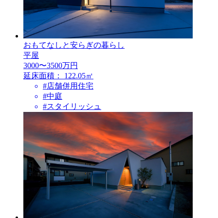
おもてなしと安らぎの暮らし
平屋
3000〜3500万円
延床面積：
122.05㎡
#店舗併用住宅
#中庭
#スタイリッシュ