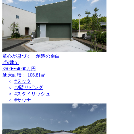
童心が息づく、創造の余白
2階建て
3500〜4000万円
延床面積：
106.81㎡
#ヌック
#2階リビング
#スタイリッシュ
#サウナ