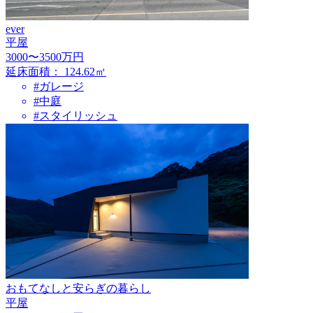
ever
平屋
3000〜3500万円
延床面積：
124.62㎡
#ガレージ
#中庭
#スタイリッシュ
おもてなしと安らぎの暮らし
平屋