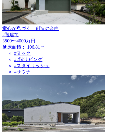
童心が息づく、創造の余白
2階建て
3500〜4000万円
延床面積：
106.81㎡
#ヌック
#2階リビング
#スタイリッシュ
#サウナ