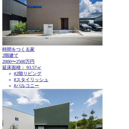
時間をつくる家
2階建て
2000〜2500万円
延床面積：
93.57㎡
#2階リビング
#スタイリッシュ
#バルコニー