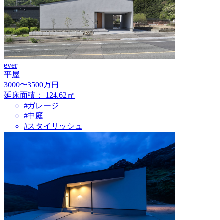
ever
平屋
3000〜3500万円
延床面積：
124.62㎡
#ガレージ
#中庭
#スタイリッシュ