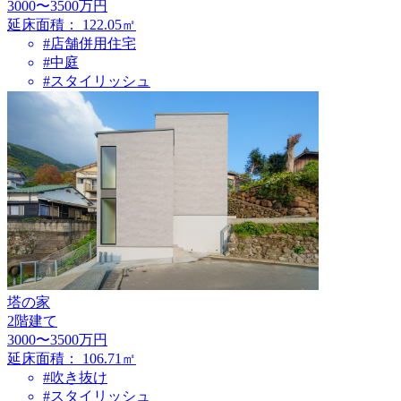
3000〜3500万円
延床面積：
122.05㎡
#店舗併用住宅
#中庭
#スタイリッシュ
塔の家
2階建て
3000〜3500万円
延床面積：
106.71㎡
#吹き抜け
#スタイリッシュ