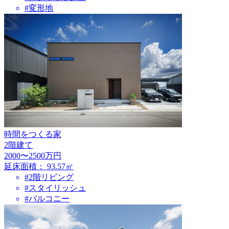
#変形地
時間をつくる家
2階建て
2000〜2500万円
延床面積：
93.57㎡
#2階リビング
#スタイリッシュ
#バルコニー