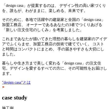
「
design casa
」が提案するのは、 デザイン性の高い家づくり
を、
誰もが、わがままに、楽しめる、未来です。
そのために、各地で活躍中の建築家と
全国の「
design casa
」
加盟工務店、
オーナーであるあなたの3者でつくりあげる
「新しい注文住宅のしくみ」を
考案しました。
これまであなたが描いてきた理想の暮らしを
建築家のアイデ
アでふくらませ、加盟工務店の技術で建てていく。
コスト
と時間はコンパクトにまとめ、 手の届きやすさも大切にし
ました。
暮らしや生き方まで美しく変わる「
design casa
」の注文住
宅。
デザインを愛するすべての方に、その可能性をお届けし
ます。
"design casa"
とは
case study
施工例