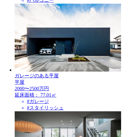
#バルコニー
ガレージのある平屋
平屋
2000〜2500万円
延床面積：
77.01㎡
#ガレージ
#スタイリッシュ