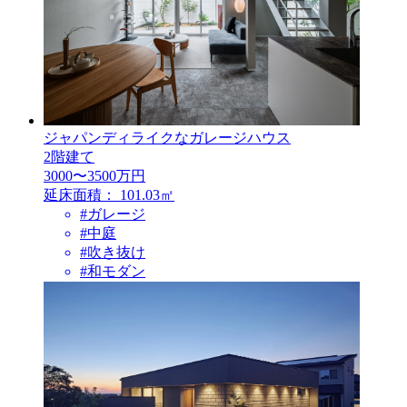
ジャパンディライクなガレージハウス
2階建て
3000〜3500万円
延床面積：
101.03㎡
#ガレージ
#中庭
#吹き抜け
#和モダン