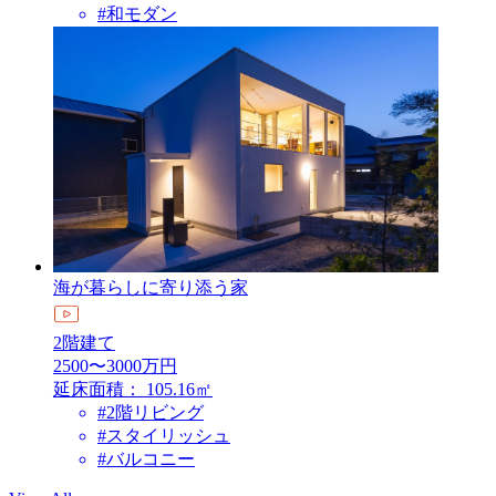
#和モダン
海が暮らしに寄り添う家
2階建て
2500〜3000万円
延床面積：
105.16㎡
#2階リビング
#スタイリッシュ
#バルコニー