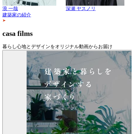
 一哉
深瀬 ヤスノリ
井
建築家の紹介
casa films
暮らし心地とデザインをオリジナル動画からお届け