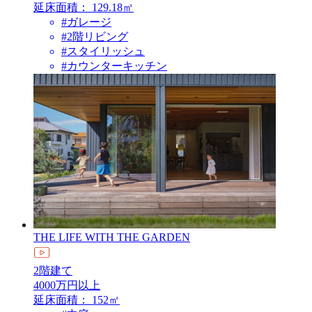
延床面積：
129.18㎡
#ガレージ
#2階リビング
#スタイリッシュ
#カウンターキッチン
THE LIFE WITH THE GARDEN
2階建て
4000万円以上
延床面積：
152㎡