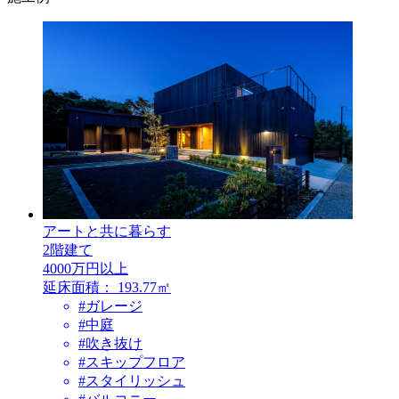
アートと共に暮らす
2階建て
4000万円以上
延床面積：
193.77㎡
#ガレージ
#中庭
#吹き抜け
#スキップフロア
#スタイリッシュ