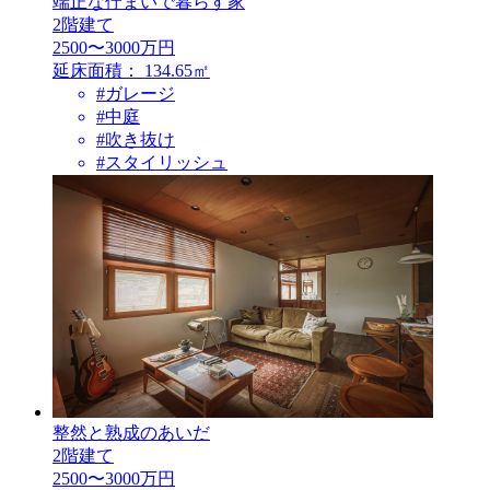
端正な佇まいで暮らす家
2階建て
2500〜3000万円
延床面積：
134.65㎡
#ガレージ
#中庭
#吹き抜け
#スタイリッシュ
整然と熟成のあいだ
2階建て
2500〜3000万円