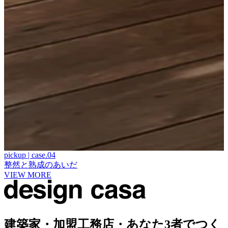
pickup | case.04
THE LIFE WITH THE GARDEN
アートと共に暮らす
ジャパンディライクなガレージハウス
ライフリゾートを感じる中庭がある平屋
整然と熟成のあいだ
ひかり
VIEW MORE
VIEW MORE
VIEW MORE
VIEW MORE
VIEW MORE
VIEW MORE
建築家・加盟工務店・あなた
3者でつく