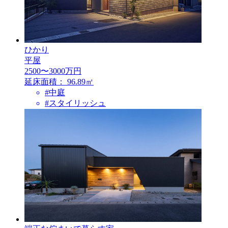
ひかり
平屋
2500〜3000万円
延床面積：
96.89㎡
#中庭
#スタイリッシュ