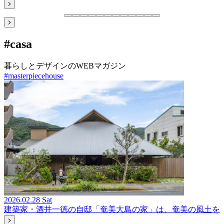
#
casa
暮らしとデザインのWEBマガジン
#
masterpiecehouse
2026.02.28 Sat
建築家・酒井一徳の自邸「奄美大島の家」は、奄美の風土を都市