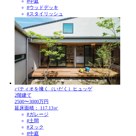
#中庭
#ウッドデッキ
#スタイリッシュ
パティオを擁く（いだく）ヒュッゲ
2階建て
2500〜3000万円
延床面積：
117.13㎡
#ガレージ
#土間
#ヌック
#中庭