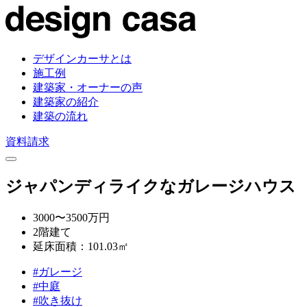
デザインカーサとは
施工例
建築家・オーナーの声
建築家の紹介
建築の流れ
資料請求
ジャパンディライクなガレージハウス
3000〜3500万円
2階建て
延床面積：101.03㎡
#ガレージ
#中庭
#吹き抜け