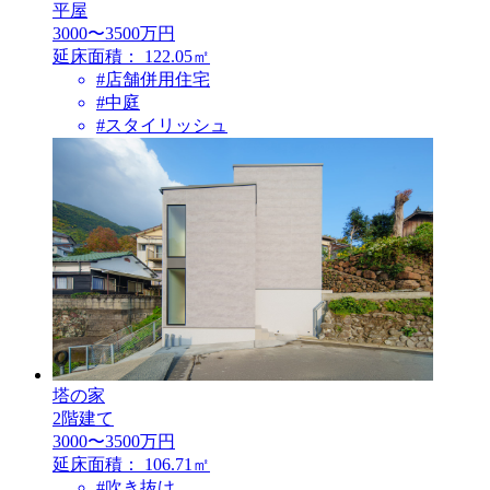
平屋
3000〜3500万円
延床面積：
122.05㎡
#店舗併用住宅
#中庭
#スタイリッシュ
塔の家
2階建て
3000〜3500万円
延床面積：
106.71㎡
#吹き抜け