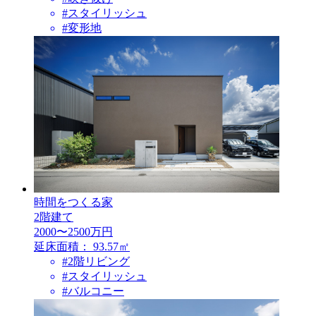
#スタイリッシュ
#変形地
時間をつくる家
2階建て
2000〜2500万円
延床面積：
93.57㎡
#2階リビング
#スタイリッシュ
#バルコニー