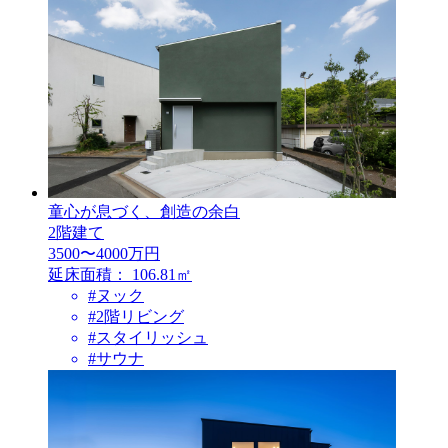
童心が息づく、創造の余白
2階建て
3500〜4000万円
延床面積：
106.81㎡
#ヌック
#2階リビング
#スタイリッシュ
#サウナ