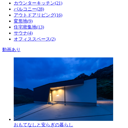
カウンターキッチン(21)
バルコニー(28)
アウトドアリビング(16)
変形地(9)
住宅密集地(13)
サウナ(4)
オフィススペース(2)
動画あり
おもてなしと安らぎの暮らし