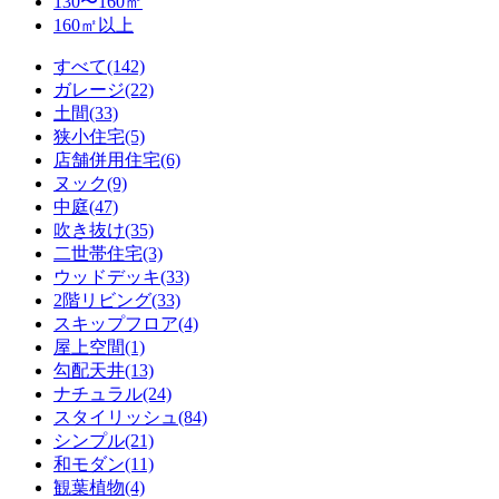
130〜160㎡
160㎡以上
すべて(142)
ガレージ(22)
土間(33)
狭小住宅(5)
店舗併用住宅(6)
ヌック(9)
中庭(47)
吹き抜け(35)
二世帯住宅(3)
ウッドデッキ(33)
2階リビング(33)
スキップフロア(4)
屋上空間(1)
勾配天井(13)
ナチュラル(24)
スタイリッシュ(84)
シンプル(21)
和モダン(11)
観葉植物(4)