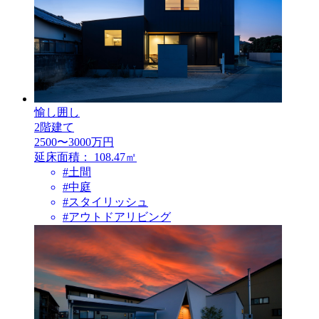
愉し囲し
2階建て
2500〜3000万円
延床面積：
108.47㎡
#土間
#中庭
#スタイリッシュ
#アウトドアリビング