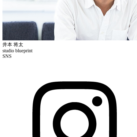
井本 将太
studio blueprint
SNS