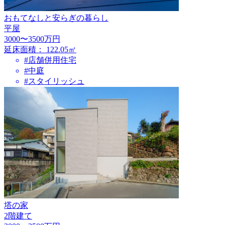
おもてなしと安らぎの暮らし
平屋
3000〜3500万円
延床面積：
122.05㎡
#店舗併用住宅
#中庭
#スタイリッシュ
塔の家
2階建て