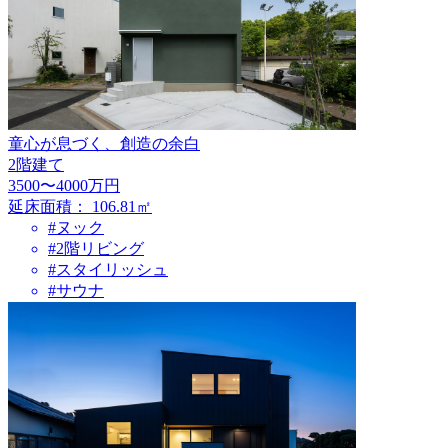
童心が息づく、創造の余白
2階建て
3500〜4000万円
延床面積：
106.81㎡
#ヌック
#2階リビング
#スタイリッシュ
#サウナ