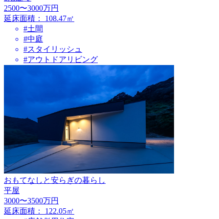
2500〜3000万円
延床面積：
108.47㎡
#土間
#中庭
#スタイリッシュ
#アウトドアリビング
おもてなしと安らぎの暮らし
平屋
3000〜3500万円
延床面積：
122.05㎡