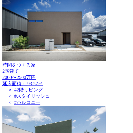
時間をつくる家
2階建て
2000〜2500万円
延床面積：
93.57㎡
#2階リビング
#スタイリッシュ
#バルコニー