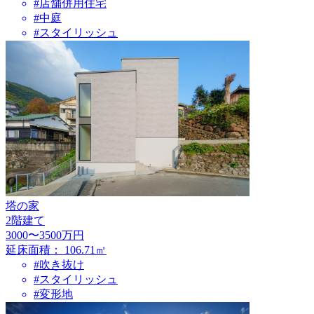
#店舗併用住宅
#中庭
#スタイリッシュ
塔の家
2階建て
3000〜3500万円
延床面積：
106.71㎡
#吹き抜け
#スタイリッシュ
#変形地