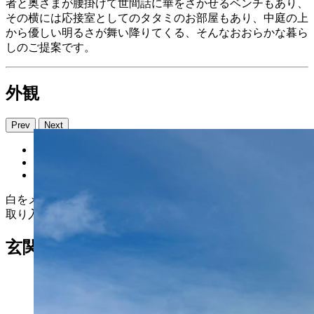
者と奥さまが腰掛けて世間話に華をさかせるベンチもあり、
その横には応接室としてのタタミのお部屋もあり、中庭の上
から優しい明るさが舞い降りてくる、そんなおおらかな暮ら
しのご提案です。
外観
Prev
Next
白をメインとしたモダンな外観ながらも、木目やブラックを
取り入れ周囲の街並みと調和したデザインに。
玄関ホール・土間収納