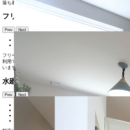
落ち着いたグレーのクロスで包まれた、くつろぎの寝室。
フリースペース
Prev
Next
フリースペースは将来壁を立てて5畳2部屋の子供部屋として
利用できるよう、窓や照明・配線計画を左右対称に施工して
います。
水廻り
Prev
Next