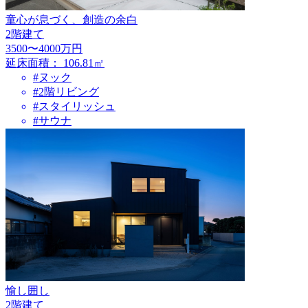
童心が息づく、創造の余白
2階建て
3500〜4000万円
延床面積：
106.81㎡
#ヌック
#2階リビング
#スタイリッシュ
#サウナ
愉し囲し
2階建て