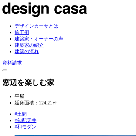
デザインカーサとは
施工例
建築家・オーナーの声
建築家の紹介
建築の流れ
資料請求
窓辺を楽しむ家
平屋
延床面積：124.21㎡
#土間
#勾配天井
#和モダン