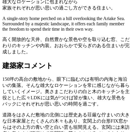
雄大なロケーションに包まれながら
家族それぞれが思い思いの過ごし方ができる住まい。
A single-story home perched on a hill overlooking the Ariake Sea.
Surrounded by a majestic landscape, it offers each family member
the freedom to spend their time in their own way.
高く開放的な天井、自然豊かな景色や空を取り込む窓、こだ
わりのキッチンや内装。おおらかで安らぎのある住まいが完
成しました。
建築家コメント
150坪の高台の敷地から、眼下に臨むのは有明の内海と海沿
いの集落。そんな雄大なロケーションを常に感じながら暮ら
していくイメージ。奥さまこだわりの白と木のキッチンを主
役とした広々LDKには気がつけば皆が集い、雄大な景色を
バックにそれぞれが思い思いの時間を過ごす。
道路をはさんだ敷地の北側には歴史ある荘厳な佇まいの大き
な日本家屋とたくさんの木々もあり、玄関上の台形FIX窓か
らはその上方の青い空と白い雲も垣間見える。玄関には来訪