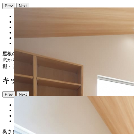
Prev
Next
屋根の形をそのまま活かした勾配天井。LDKの開放感と、
窓から見える雄大な景色がマッチしています。造作の収納
棚・デスクも設置しました。
キッチン・ダイニング
Prev
Next
奥さまこだわりのシンプルなキッチン空間。壁に設けた室内