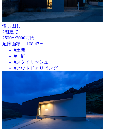
愉し囲し
2階建て
2500〜3000万円
延床面積：
108.47㎡
#土間
#中庭
#スタイリッシュ
#アウトドアリビング