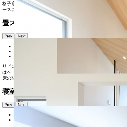
格子窓は、キッチンのアクセントになるとともに、洗面スペ
ースにいる家族の様子を確認することもできます。
畳スペース
Prev
Next
リビング・玄関から緩やかに繋がる畳スペース。畳のカラー
はベージュ系で内装の木調に合わせました。モダンながらも
床の間や地窓、障子を設け、味わいのある和室空間に。
寝室
Prev
Next