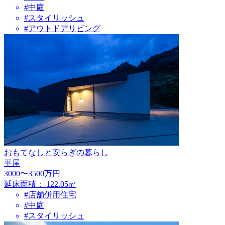
#中庭
#スタイリッシュ
#アウトドアリビング
おもてなしと安らぎの暮らし
平屋
3000〜3500万円
延床面積：
122.05㎡
#店舗併用住宅
#中庭
#スタイリッシュ