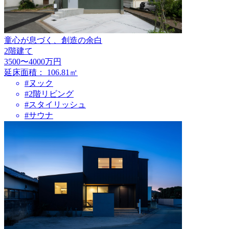
童心が息づく、創造の余白
2階建て
3500〜4000万円
延床面積：
106.81㎡
#ヌック
#2階リビング
#スタイリッシュ
#サウナ