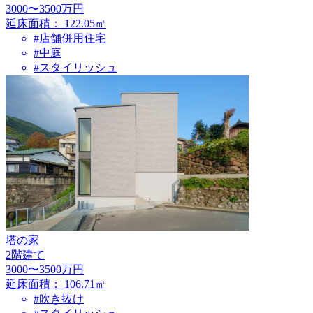
3000〜3500万円
延床面積：
122.05㎡
#店舗併用住宅
#中庭
#スタイリッシュ
塔の家
2階建て
3000〜3500万円
延床面積：
106.71㎡
#吹き抜け