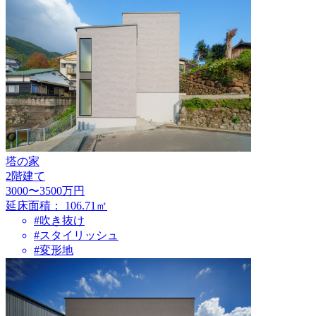
塔の家
2階建て
3000〜3500万円
延床面積：
106.71㎡
#吹き抜け
#スタイリッシュ
#変形地