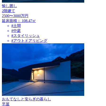
愉し囲し
2階建て
2500〜3000万円
延床面積：
108.47㎡
#土間
#中庭
#スタイリッシュ
#アウトドアリビング
おもてなしと安らぎの暮らし
平屋