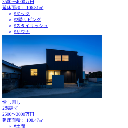
3500〜4000万円
延床面積：
106.81㎡
#ヌック
#2階リビング
#スタイリッシュ
#サウナ
愉し囲し
2階建て
2500〜3000万円
延床面積：
108.47㎡
#土間