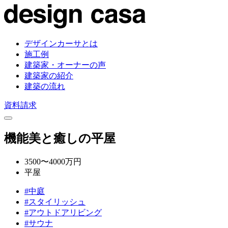
デザインカーサとは
施工例
建築家・オーナーの声
建築家の紹介
建築の流れ
資料請求
機能美と癒しの平屋
3500〜4000万円
平屋
#中庭
#スタイリッシュ
#アウトドアリビング
#サウナ