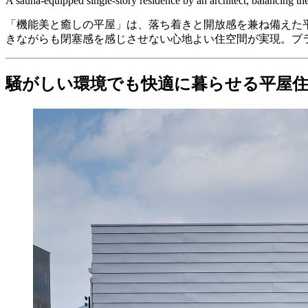
A sauna-equipped single-story residence by an architect, balancing the 
「機能美と癒しの平屋」は、落ち着きと開放感を兼ね備えた
きながらも閉塞感を感じさせない心地よい住空間が実現。プ
騒がしい環境でも快適に暮らせる平屋