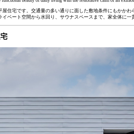
functional beauty of daily living with the restorative calm of an extraor
平屋住宅です。交通量の多い通りに面した敷地条件にもかかわ
ライベート空間から水回り、サウナスペースまで、家全体に一
住宅