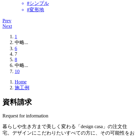
#シンプル
#変形地
Prev
Next
1
中略
...
6
7
8
中略
...
10
Home
施工例
資料請求
Request for information
暮らしや生き方まで美しく変わる
「design casa」の注文住
宅。
デザインにこだわりたいすべての方に、
その可能性をお