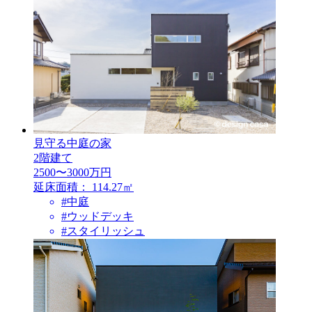
見守る中庭の家
2階建て
2500〜3000万円
延床面積：
114.27㎡
#中庭
#ウッドデッキ
#スタイリッシュ