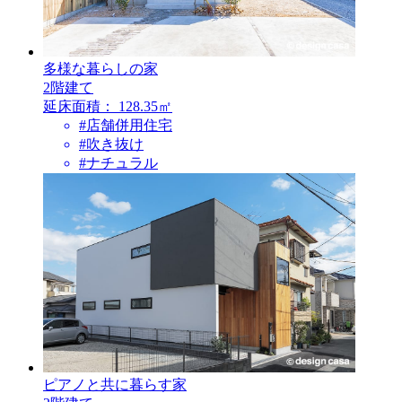
多様な暮らしの家
2階建て
延床面積：
128.35㎡
#店舗併用住宅
#吹き抜け
#ナチュラル
ピアノと共に暮らす家