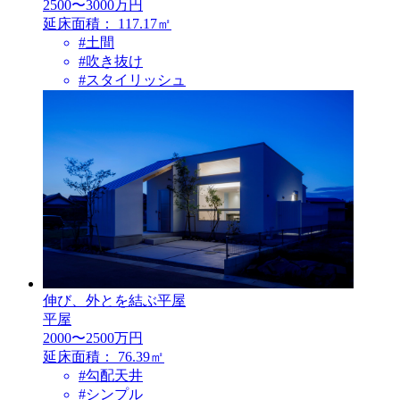
2500〜3000万円
延床面積：
117.17㎡
#土間
#吹き抜け
#スタイリッシュ
伸び、外とを結ぶ平屋
平屋
2000〜2500万円
延床面積：
76.39㎡
#勾配天井
#シンプル