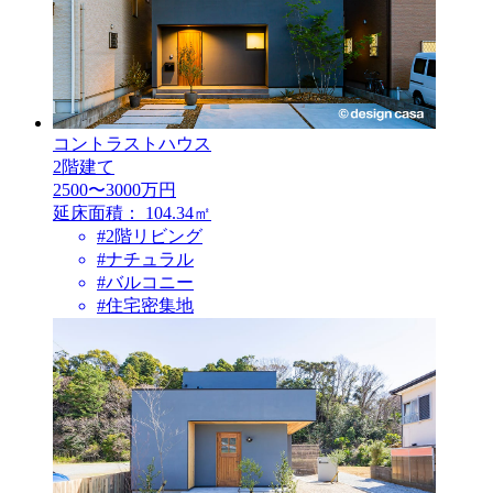
コントラストハウス
2階建て
2500〜3000万円
延床面積：
104.34㎡
#2階リビング
#ナチュラル
#バルコニー
#住宅密集地