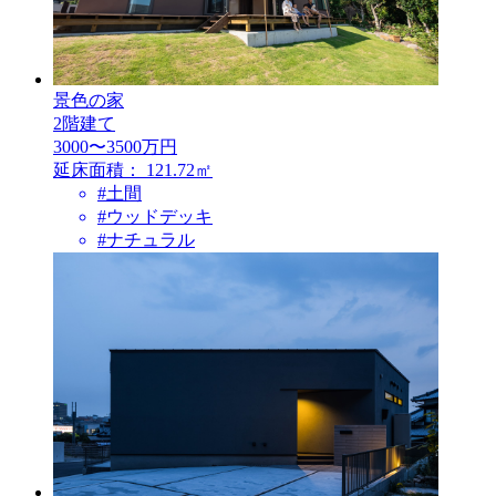
景色の家
2階建て
3000〜3500万円
延床面積：
121.72㎡
#土間
#ウッドデッキ
#ナチュラル