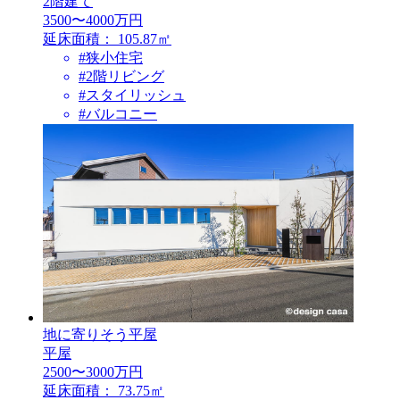
2階建て
3500〜4000万円
延床面積：
105.87㎡
#狭小住宅
#2階リビング
#スタイリッシュ
#バルコニー
地に寄りそう平屋
平屋
2500〜3000万円
延床面積：
73.75㎡