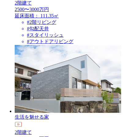
2階建て
2500〜3000万円
延床面積：
111.35㎡
#2階リビング
#勾配天井
#スタイリッシュ
#アウトドアリビング
生活を魅せる家
2階建て