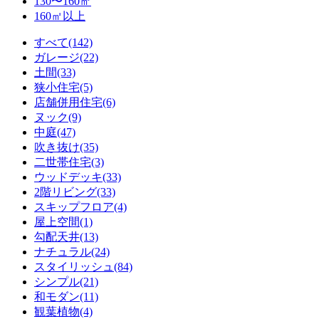
130〜160㎡
160㎡以上
すべて(142)
ガレージ(22)
土間(33)
狭小住宅(5)
店舗併用住宅(6)
ヌック(9)
中庭(47)
吹き抜け(35)
二世帯住宅(3)
ウッドデッキ(33)
2階リビング(33)
スキップフロア(4)
屋上空間(1)
勾配天井(13)
ナチュラル(24)
スタイリッシュ(84)
シンプル(21)
和モダン(11)
観葉植物(4)