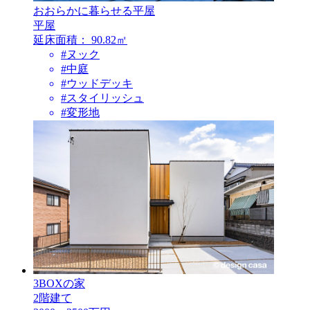
おおらかに暮らせる平屋
平屋
延床面積：
90.82㎡
#ヌック
#中庭
#ウッドデッキ
#スタイリッシュ
#変形地
3BOXの家
2階建て