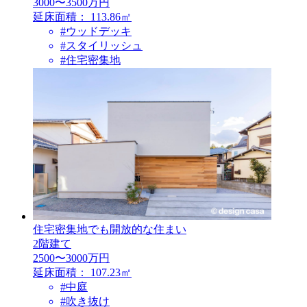
3000〜3500万円
延床面積：
113.86㎡
#ウッドデッキ
#スタイリッシュ
#住宅密集地
住宅密集地でも開放的な住まい
2階建て
2500〜3000万円
延床面積：
107.23㎡
#中庭
#吹き抜け