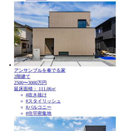
アンサンブルを奏でる家
2階建て
2500〜3000万円
延床面積：
111.06㎡
#吹き抜け
#スタイリッシュ
#バルコニー
#住宅密集地