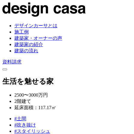
デザインカーサとは
施工例
建築家・オーナーの声
建築家の紹介
建築の流れ
資料請求
生活を魅せる家
2500〜3000万円
2階建て
延床面積：117.17㎡
#土間
#吹き抜け
#スタイリッシュ