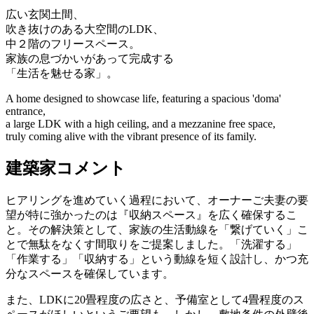
広い玄関土間、
吹き抜けのある大空間のLDK、
中２階のフリースペース。
家族の息づかいがあって完成する
「生活を魅せる家」。
A home designed to showcase life, featuring a spacious 'doma'
entrance,
a large LDK with a high ceiling, and a mezzanine free space,
truly coming alive with the vibrant presence of its family.
建築家コメント
ヒアリングを進めていく過程において、オーナーご夫妻の要
望が特に強かったのは『収納スペース』を広く確保するこ
と。その解決策として、家族の生活動線を「繋げていく」こ
とで無駄をなくす間取りをご提案しました。「洗濯する」
「作業する」「収納する」という動線を短く設計し、かつ充
分なスペースを確保しています。
また、LDKに20畳程度の広さと、予備室として4畳程度のス