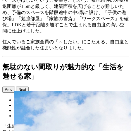
ペースがほしいというご要望も。しかし、敷地条件の外壁後
退距離が1.5mと厳しく、建築面積を広げることが難しいた
め、予備のスペースを階段途中の中2階に設け、「子供の遊
び場」「勉強部屋」「家族の書斎」「ワークスペース」を確
保。LDKと若干距離を離すことで生まれる自由度の高い空
間に仕上げました。
住んでいるご家族全員の「～したい」にこたえる、自由度と
機能性が融合した住まいとなりました。
無駄のない間取りが魅力的な「生活を
魅せる家」
Prev
Next
「生活を魅せる家」は、中二階や階段下などのニッチ空間を