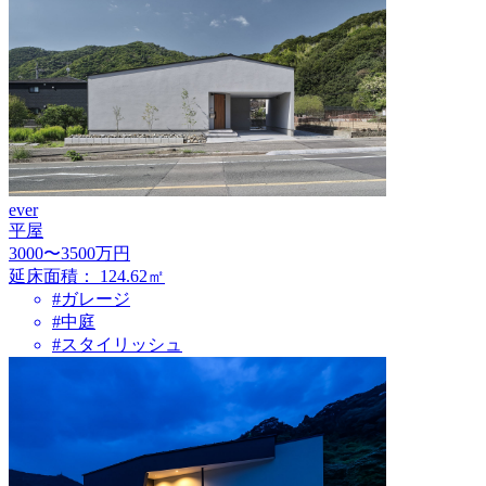
ever
平屋
3000〜3500万円
延床面積：
124.62㎡
#ガレージ
#中庭
#スタイリッシュ