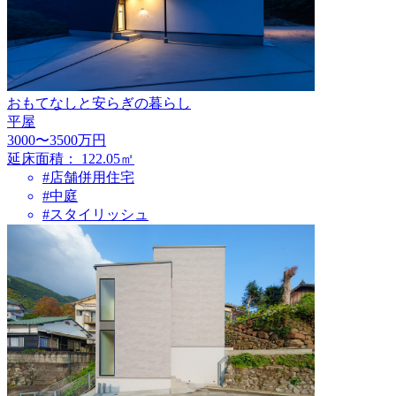
おもてなしと安らぎの暮らし
平屋
3000〜3500万円
延床面積：
122.05㎡
#店舗併用住宅
#中庭
#スタイリッシュ