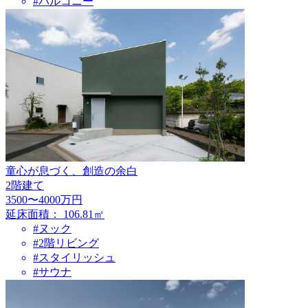
#バルコニー
童心が息づく、創造の余白
2階建て
3500〜4000万円
延床面積：
106.81㎡
#ヌック
#2階リビング
#スタイリッシュ
#サウナ