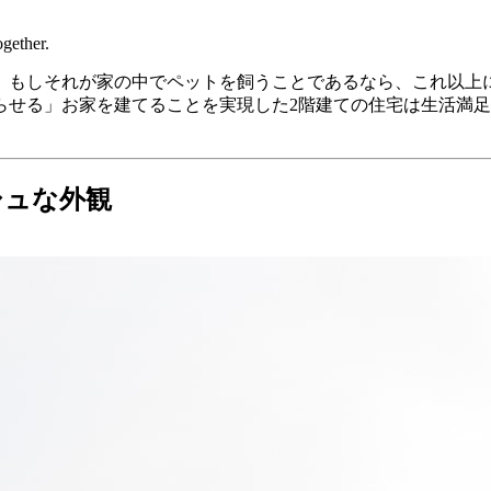
gether.
。もしそれが家の中でペットを飼うことであるなら、これ以上
らせる」お家を建てることを実現した2階建ての住宅は生活満
シュな外観
コールブラックのモルタル壁が上品で落ち着いた雰囲気を全体
設計