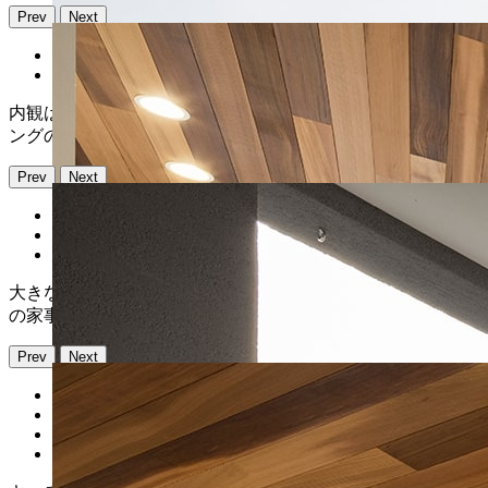
Prev
Next
内観はオーク材の無垢フロアにして美しい木目を目立たせる
ングの広さ」、「陽当たり」、「外を感じること」、「洗濯
Prev
Next
大きな窓にすることで「陽当たり」が良くなり、広めのイン
の家事動線を取りやすくした設計で「リビングの広さ」を可
Prev
Next