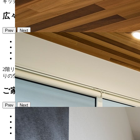
キッチンのフロアはタイルになっており、汚れても掃除しや
広々としたリビング、実は27坪
Prev
Next
2階リビングは広々としていますが実は27坪。こちらのリビ
りの空間となっており、あえて段差を生むことで階段に座っ
ご家族も猫も快適に過ごせるお家
Prev
Next