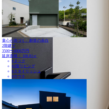
童心が息づく、創造の余白
2階建て
3500〜4000万円
延床面積：
106.81㎡
#ヌック
#2階リビング
#スタイリッシュ
#サウナ