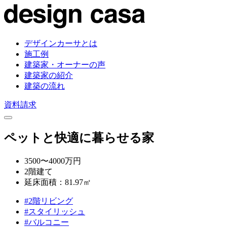
デザインカーサとは
施工例
建築家・オーナーの声
建築家の紹介
建築の流れ
資料請求
ペットと快適に暮らせる家
3500〜4000万円
2階建て
延床面積：81.97㎡
#2階リビング
#スタイリッシュ
#バルコニー