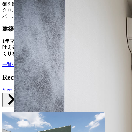
猫を飼っているご家族は「ペットと一緒に快適に暮らせるお
クロスにより猫の引っ搔き傷で壁の傷を気にしなくても良く
バース工法資材」を使用した「リバース工法」を採用するこ
建築家もご家族もペットも大満足な三方よしの家
1年マイホームに住んだご夫婦からの感想は「何より『最高
叶えることができる建築家との相談によって、夢を現実にす
くりをするのはいかがでしょうか。
一覧へ戻る
資料請求
Recommended
View All